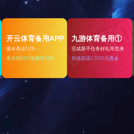
欧标工业铝型材 HZX-OB03(30R)
欧标工业铝型材 HZX-OB04(30R)
欧标工业铝型材 HZX-OB06(45R)
欧标工业铝型材 HZX-OB07(25x25）