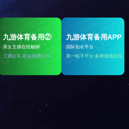
欧标工业铝型材 HZX-OB05(40R)
欧标工业铝型材 HZX-OB08(30x30)