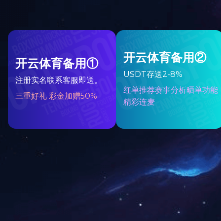
净化铝型材
印刷机，机械手等工业铝型材
铝角，铝通，铝条等小料铝型材
门窗铝型材系列
铝型材配件系列
联系我们
安博·体育平台
电话：0755-27331132 /27384411