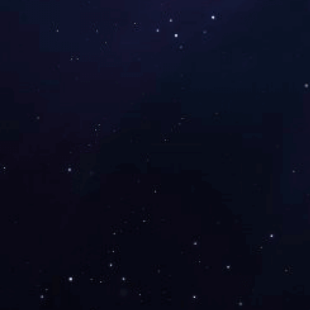
传真：0755-27384412
联系人：金蓉
QQ：971125776
邮箱：1160821388@qq.com
地址：深圳宝安区松岗街道东方社区大田
欧
洋工业区田洋一路75号101
东莞分公司 ：东莞市金丰铝业有限公司
黄先生手机：13717031122
微信：13717031122
QQ：2969952052
地址：东莞市大岭山镇大塘贵塘东巷8号
版
地址：深圳宝安区松岗街道东方社区