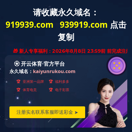
铝型材厂家
铝合金型材 安博·体育平台！
（中国）有限公司
关于我们
铝型材展示
在线客服