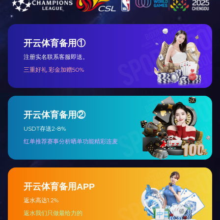
传真：0755-27384412
1.环保性强：工业铝型材
联系人：金蓉
2.施工方便：工业铝型材
QQ：971125776
的机械设备外衣，并且安
邮箱：1160821388@qq.com
3.美观实用：质轻而刚度
地址：深圳宝安区松岗街道东方社区大田
4.可扩充性强：工业铝型
计，加装组件时，无需拆
洋工业区田洋一路75号101
东莞分公司 ：东莞市金丰铝业有限公司
恒之兴铝业 中国铝型材行
黄先生手机：13717031122
有卓越品质的铝合金型材产
微信：13717031122
经营方针，“质量至上”为
QQ：2969952052
地址：东莞市大岭山镇大塘贵塘东巷8号
版权所有：安博·体育平台 All Rig
地址：深圳宝安区松岗街道东方社区大田洋工业区田洋一路75号101 