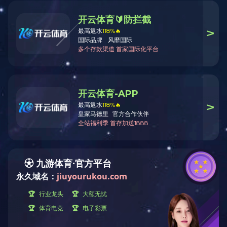
产品分类
欧标铝型材
国标电泳设备铝型材
欧标铝型材
流水线-工艺挂架铝型材
支架铝型材
皮带线铝型材
欧标工业铝型材 HZX-OB53(15x90)
插件线铝型材
接驳台,上下料机铝型材
波峰焊，回流焊铝型材
护边滚筒铝型材
组装线铝型材