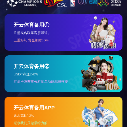
传真：0755-27384412
联系人：金蓉
QQ：971125776
邮箱：1160821388@qq.com
地址：深圳宝安区松岗街道东方社区大田
欧标工业铝型材 HZX-OB026（2040
洋工业区田洋一路75号101
东莞分公司 ：东莞市金丰铝业有限公司
黄先生手机：13717031122
微信：13717031122
QQ：2969952052
地址：东莞市大岭山镇大塘贵塘东巷8号
版权所有：安博·体育平台 All Rig
地址：深圳宝安区松岗街道东方社区大田洋工业区田洋一路75号101 