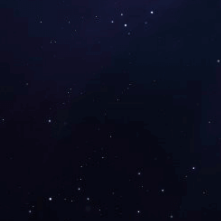
传真：0755-27384412
联系人：金蓉
QQ：971125776
邮箱：1160821388@qq.com
地址：深圳宝安区松岗街道东方社区大田
欧
洋工业区田洋一路75号101
东莞分公司 ：东莞市金丰铝业有限公司
黄先生手机：13717031122
微信：13717031122
QQ：2969952052
地址：东莞市大岭山镇大塘贵塘东巷8号
版
地址：深圳宝安区松岗街道东方社区