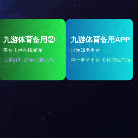
欧标工业铝型材 HZX-OB31(40x80)
欧标工业铝型材 HZX-OB34(50x100)