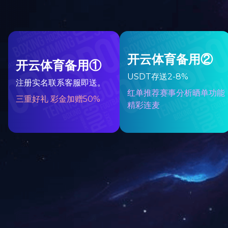
净化铝型材
欧
印刷机，机械手等工业铝型材
铝角，铝通，铝条等小料铝型材
门窗铝型材系列
铝型材配件系列
联系我们
欧
安博·体育平台
电话：0755-27331132 /27384411