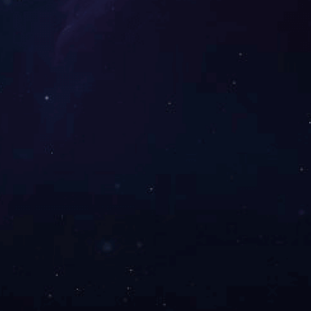
标工业铝型材 HZX-OB35(50x100)
机箱铝型材
首页
上一页
...
21
22
23
24
25
26
27
28
29
权所有：安博·体育平台 All Rights Reserved
/
网站地
粤ICP备15081348号
大田洋工业区田洋一路75号101 全国咨询热线：0755-27384411 Email: