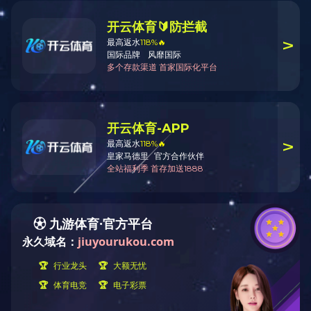
产品分类
欧标铝型材
国标电泳设备铝型材
欧标铝型材
流水线-工艺挂架铝型材
支架铝型材
皮带线铝型材
插件线铝型材
接驳台,上下料机铝型材
波峰焊，回流焊铝型材
护边滚筒铝型材
组装线铝型材