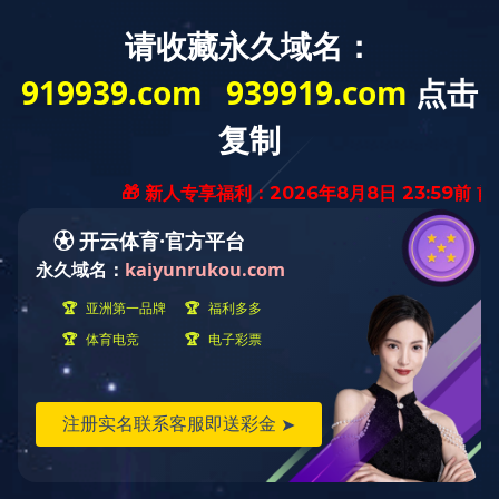
铝型材厂家
铝合金型材 安博·体育平台！
（中国）有限公司
关于我们
铝型材展示
在线客服