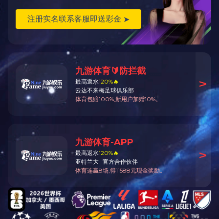
净化铝型材
【接驳台 铝型材】 HZX-149(30x90
印刷机，机械手等工业铝型材
铝角，铝通，铝条等小料铝型材
门窗铝型材系列
铝型材配件系列
联系我们
【接驳台 铝型材】HZX-149(30x90)
安博·体育平台
电话：0755-27331132 /27384411