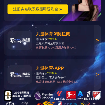
净化铝型材
印刷机，机械手等工业铝型材
铝角，铝通，铝条等小料铝型材
产品描述
三
门窗铝型材系列
印刷机刮刀铝型材
铝型材配件系列
1、产品的材质：6063-T5铝型
2、产品的表面处理：阳极氧化
联系我们
3、产品的质量：国标
4、产品包装：薄膜半透膜包装
5、产品颜色:铝原色
8、产品的用途：皮带线，流
【
工业铝型材
性能优势】
1、运用范围广：适用于机器
2、施工方便：由于它具有模
安博·体育平台
观。
3、造型美观实用：质轻而刚
电话：0755-27331132 /27384411
4、可扩充性强：独特的T型