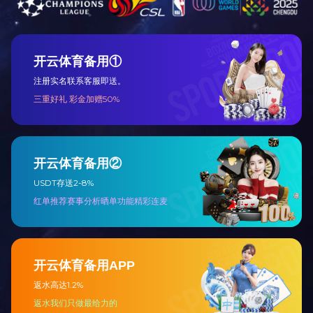
传真：0755-27384412
以加装、改装设备简单快捷运
联系人：金蓉
QQ：971125776
适用于应力及强度较大的重荷
邮箱：1160821388@qq.com
柜,皮带线，流水线，机架，
地址：深圳宝安区松岗街道东方社区大田
美观并抗腐蚀强。它通常与M6
洋工业区田洋一路75号101
最广泛的型材之一。
东莞分公司 ：东莞市金丰铝业有限公司
恒之兴铝业 中国铝型材行业
质的铝合金型材产品，更获得
黄先生手机：13717031122
上”为重要经营理念！我们的
微信：13717031122
QQ：2969952052
地址：东莞市大岭山镇大塘贵塘东巷8号
版权所有：安博·体育平台 All Rig
地址：深圳宝安区松岗街道东方社区大田洋工业区田洋一路75号101 