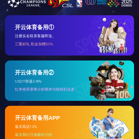
传真：0755-27384412
联系人：金蓉
工业铝型材
优点：
QQ：971125776
1.环保性强：工业铝型材
邮箱：1160821388@qq.com
2.施工方便：工业铝型材
地址：深圳宝安区松岗街道东方社区大田
的机械设备外衣，并且安
洋工业区田洋一路75号101
3.美观实用：质轻而刚度
4.可扩充性强：工业铝型
东莞分公司 ：东莞市金丰铝业有限公司
计，加装组件时，无需拆
黄先生手机：13717031122
微信：13717031122
恒之兴铝业 中国铝型材行
QQ：2969952052
有卓越品质的铝合金型材产
地址：东莞市大岭山镇大塘贵塘东巷8号
经营方针，“质量至上”为
版权所有：安博·体育平台 All Rig
地址：深圳宝安区松岗街道东方社区大田洋工业区田洋一路75号101 