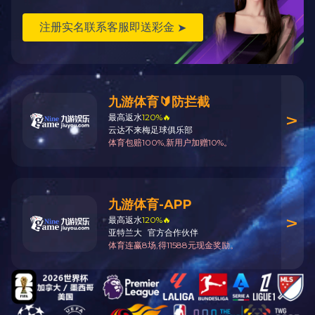
净化铝型材
印刷机，机械手等工业铝型材
铝角，铝通，铝条等小料铝型材
产品描述
三
门窗铝型材系列
支架工业铝型材 HZX-038(40
铝型材配件系列
产品的材质：6063-T5
产品的规格：可开模定做
联系我们
表面处理Finish：阳极氧化
产品颜色:铝原色
订货号Order No：HZX-038(
适用于应力及强度较大的
机架、展示柜,皮带线，流
用材。表面简洁而又高雅美
安博·体育平台
接方式，坚固而又可靠，
电话：0755-27331132 /27384411