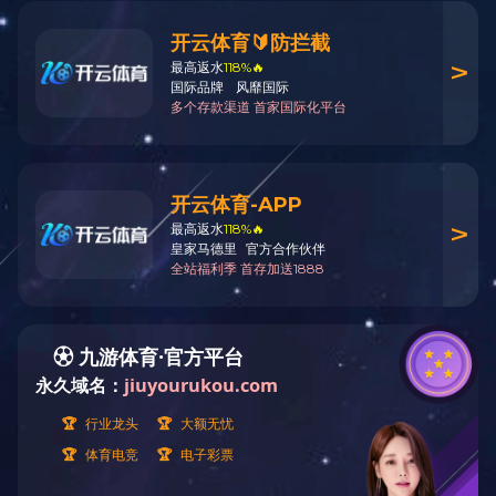
产品分类
支架铝型材
国标电泳设备铝型材
欧标铝型材
流水线-工艺挂架铝型材
支架铝型材
皮带线铝型材
插件线铝型材
接驳台,上下料机铝型材
波峰焊，回流焊铝型材
护边滚筒铝型材
组装线铝型材