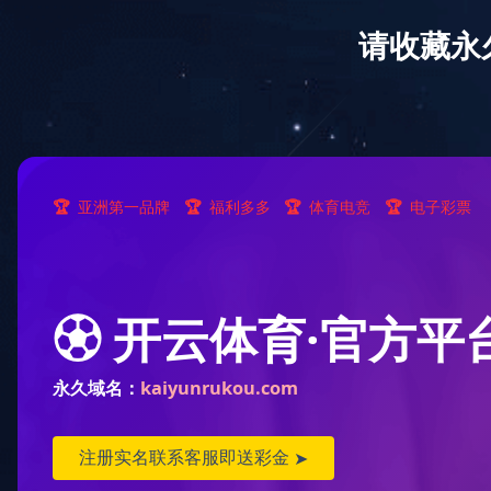
铝型材厂家
铝合金型材 安博·体育平台！
（中国）有限公司
关于我们