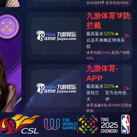
您现在的位置 ：首页-- 铝型材配件系列