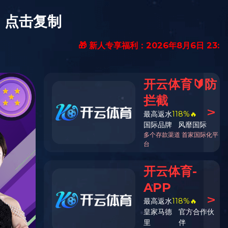
设为首页
|
加入收藏
在线留言
联系我们
在线客服