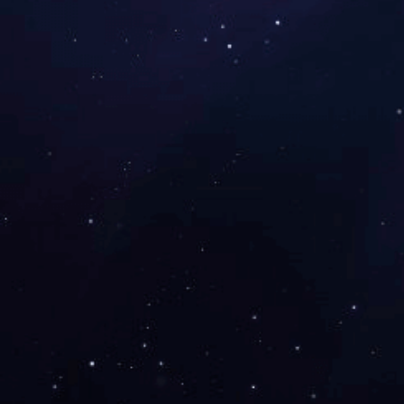
传真：0755-27384412
6
联系人：金蓉
7
QQ：971125776
邮箱：1160821388@qq.com
电话
地址：深圳宝安区松岗街道东方社区大田
地
洋工业区田洋一路75号101
东莞分公司 ：东莞市金丰铝业有限公司
黄先生手机：13717031122
微信：13717031122
QQ：2969952052
地址：东莞市大岭山镇大塘贵塘东巷8号
版
地址：深圳宝安区松岗街道东方社区