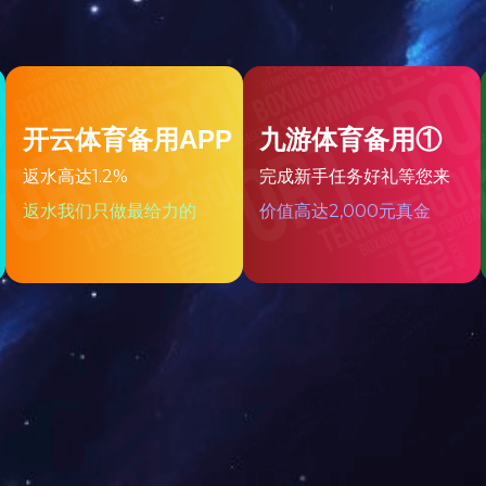
产品描述
三维图
铝型材配件】封边胶条
圳市恒之兴铝业专业生产流水线铝型材（工艺挂架系列，支架系列），皮
，波峰焊铝材，组装线铝材，净化铝材，回流焊铝材，电泳转角，弯头铝
器铝材，丝印铝型材，风咀料铝型材，装饰铝型材，建筑铝型材，铝通，
产品具有以下特点：
：产品的材质：6063-T5
：产品的表面处理：阳极处理磨砂
：产品的质量：国标
：产品的规格：
：产品包装：薄膜半透膜包装