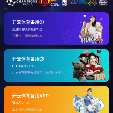
传真：0755-27384412
联系人：金蓉
QQ：971125776
邮箱：1160821388@qq.com
地址：深圳宝安区松岗街道东方社区大田
洋工业区田洋一路75号101
东莞分公司 ：东莞市金丰铝业有限公司
黄先生手机：13717031122
微信：13717031122
QQ：2969952052
地址：东莞市大岭山镇大塘贵塘东巷8号
版权所有：安博·体育平台 All Rig
地址：深圳宝安区松岗街道东方社区大田洋工业区田洋一路75号101 