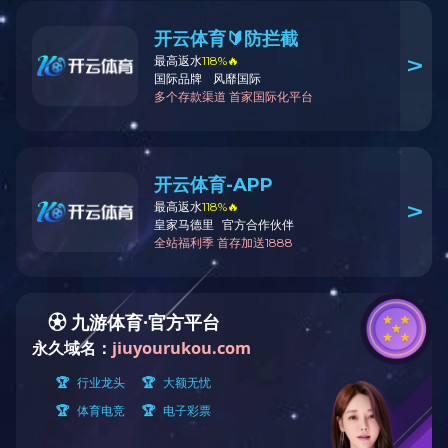
产品分类
接驳台,上下料机铝型材
国标电泳设备铝型材
欧标铝型材
流水线-工艺挂架铝型材
支架铝型材
皮带线铝型材
插件线铝型材
接驳台,上下料机铝型材
波峰焊，回流焊铝型材
护边滚筒铝型材
组装线铝型材