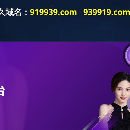
铝型材展示
安博·体育平台
服务支持