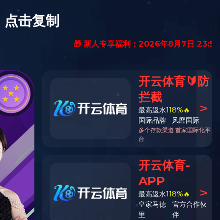
设为首页
|
加入收藏
在线留言
联系我们
在线客服