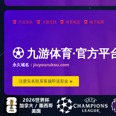
产品分类
国标电泳设备铝型材
欧标铝型材
流水线-工艺挂架铝型材
支架铝型材
皮带线铝型材
插件线铝型材
接驳台,上下料机铝型材
波峰焊，回流焊铝型材
护边滚筒铝型材
组装线铝型材