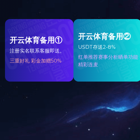
净化铝型材
印刷机，机械手等工业铝型材
铝角，铝通，铝条等小料铝型材
门窗铝型材系列
【
铝型材配件系列
联系我们
深
材
热
上
1
2
3
安博·体育平台
4
电话：0755-27331132 /27384411
5