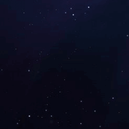
传真：0755-27384412
6
联系人：金蓉
7
QQ：971125776
邮箱：1160821388@qq.com
电话
地址：深圳宝安区松岗街道东方社区大田
地
洋工业区田洋一路75号101
东莞分公司 ：东莞市金丰铝业有限公司
黄先生手机：13717031122
微信：13717031122
QQ：2969952052
地址：东莞市大岭山镇大塘贵塘东巷8号
版
地址：深圳宝安区松岗街道东方社区