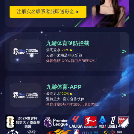
净化铝型材
印刷机，机械手等工业铝型材
铝角，铝通，铝条等小料铝型材
产品描述
三
门窗铝型材系列
国标电泳设备铝型材 HZX-145
铝型材配件系列
产品的材质：6063-T5
联系我们
产品的规格：30*60*600
表面处理Finish：
国标电泳
产品颜色:铝原色
订货号Order No：HZX-145(
工业铝型材产品质量：
1）我们采用6063-T5
安博·体育平台
2）工业铝型材硬度达8-12
电话：0755-27331132 /27384411
3）为了避免在运输过程