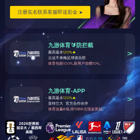
净化铝型材
印刷机，机械手等工业铝型材
铝角，铝通，铝条等小料铝型材
产品描述
三
门窗铝型材系列
【上下料机铝材 铝型材】HZX-14
铝型材配件系列
产品的材质：6063-T5
产品的规格：可开模定做
联系我们
表面处理Finish：阳极氧化
产品颜色:铝原色
订货号Order No：HZX-147C(30
适用于应力及强度较大的重荷
皮带线，流水线，机架，工作
并抗腐蚀强。它通常与M6*1
泛的型材之一。
安博·体育平台
工业铝型材优点：
电话：0755-27331132 /27384411