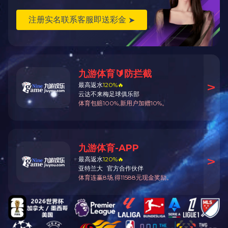
净化铝型材
印刷机，机械手等工业铝型材
铝角，铝通，铝条等小料铝型材
产品描述
三
门窗铝型材系列
皮带线铝型材 HZX-050(25x
铝型材配件系列
产品的材质：6063-T5
产品的规格：可开模定做
联系我们
表面处理Finish：阳极氧化
产品颜色:铝原色
订货号Order No：HZX-050(
适用于应力及强度较大的
机架、展示柜,皮带线，流
用材。表面简洁而又高雅美
安博·体育平台
接方式，坚固而又可靠，
电话：0755-27331132 /27384411