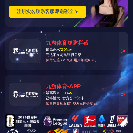
净化铝型材
印刷机，机械手等工业铝型材
铝角，铝通，铝条等小料铝型材
产品描述
三
门窗铝型材系列
【铝型材配件】202040型对角
铝型材配件系列
联系我们
深圳市恒之兴铝业专业生产流
材，波峰焊铝材，组装线铝材
热器铝材，丝印铝型材，风咀
上产品具有以下特点：
1：产品的材质：6063-T5
2：产品的表面处理：阳极处
3：产品的质量：国标
安博·体育平台
4：产品的规格：
电话：0755-27331132 /27384411
5：产品包装：薄膜半透膜包装