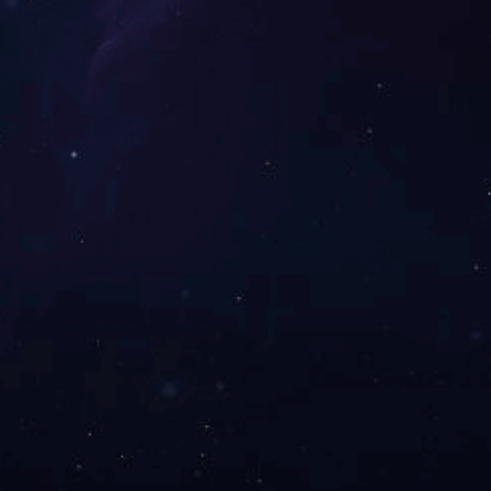
业铝型材
优点：
.环保性强：工业铝型材具有抗腐蚀性强的功能，长久耐用，是
.施工方便：工业铝型材具有模具化和多功能化，无需复杂的设
机械设备外衣，并且安装、拆卸、携带、搬移极为方便。
.美观实用：质轻而刚度高，表面经过氧化后，外观高雅美观，
.可扩充性强：工业铝型材凭借独特的优点广泛应用与我们生活的
，加装组件时，无需拆卸型材，即可在任意位置安装螺母螺栓，
之兴铝业 中国铝型材行业百强企业。专业研发生产各种：铝型
卓越品质的铝合金型材产品，更获得国内外用户的一致好评。安博
营方针，“质量至上”为重要经营理念！我们的企业网址是：
/
欢迎
权所有：安博·体育平台 All Rights Reserved
/
网站地
粤ICP备15081348号
大田洋工业区田洋一路75号101 全国咨询热线：0755-27384411 Email: