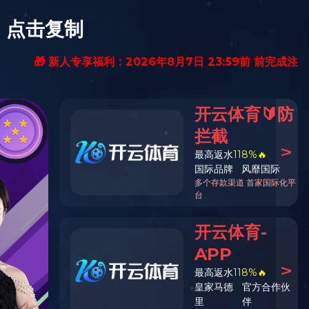
设为首页
|
加入收藏
在线留言
联系我们
在线客服