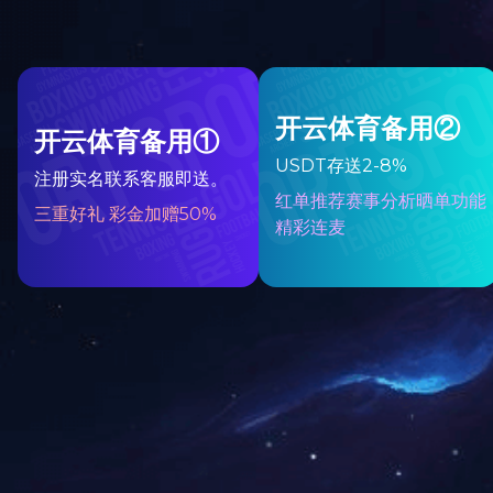
净化铝型材
印刷机，机械手等工业铝型材
铝角，铝通，铝条等小料铝型材
门窗铝型材系列
支
铝型材配件系列
产
产
联系我们
表
产
订
适
机
用
安博·体育平台
接
电话：0755-27331132 /27384411