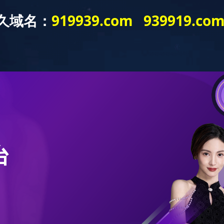
铝型材展示
安博·体育平台
服务支持