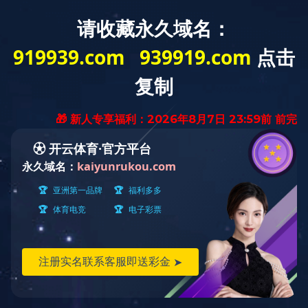
铝型材厂家
铝合金型材 安博·体育平台！
（中国）有限公司
关于我们
铝型材展示
在线客服