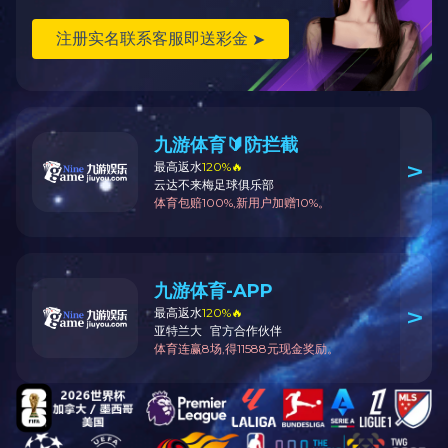
净化铝型材
印刷机，机械手等工业铝型材
铝角，铝通，铝条等小料铝型材
产品描述
三
门窗铝型材系列
【上下料机铝材 铝型材】HZX-151
铝型材配件系列
产品的材质：6063-T5
产品的规格：可开模定做
联系我们
表面处理Finish：阳极氧化
产品颜色:铝原色
订货号Order No：HZX-151(40x
适用于应力及强度较大的重荷
皮带线，流水线，机架，工作
并抗腐蚀强。它通常与M6*1
泛的型材之一。
安博·体育平台
工业铝型材优点：
电话：0755-27331132 /27384411