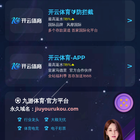
产品分类
接驳台,上下料机铝型材
国标电泳设备铝型材
欧标铝型材
流水线-工艺挂架铝型材
支架铝型材
皮带线铝型材
插件线铝型材
接驳台,上下料机铝型材
波峰焊，回流焊铝型材
护边滚筒铝型材
组装线铝型材