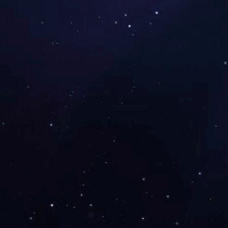
传真：0755-27384412
6
联系人：金蓉
7
QQ：971125776
邮箱：1160821388@qq.com
电话
地址：深圳宝安区松岗街道东方社区大田
地
洋工业区田洋一路75号101
东莞分公司 ：东莞市金丰铝业有限公司
黄先生手机：13717031122
微信：13717031122
QQ：2969952052
地址：东莞市大岭山镇大塘贵塘东巷8号
版
地址：深圳宝安区松岗街道东方社区