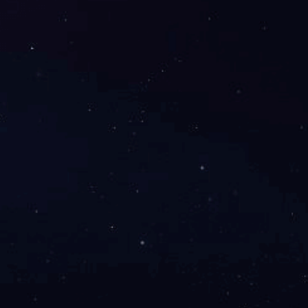
，滚筒，线槽，灯通等设备用材。
图
1160821388@qq.com