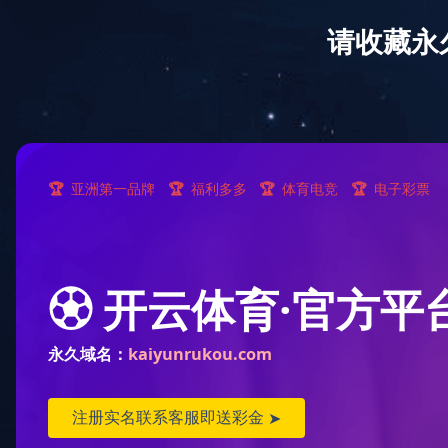
铝型材厂家
铝合金型材 安博·体育平台！
（中国）有限公司
关于我们