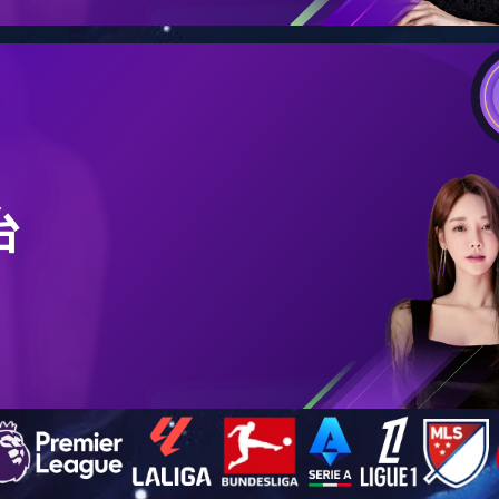
铝型材配件系列