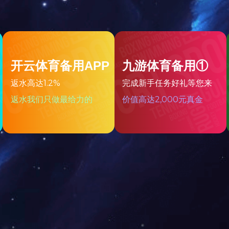
产品描述
三维图
铝型材配件】平底脚杯
圳市恒之兴铝业专业生产流水线铝型材（工艺挂架系列，支架系列），皮
，波峰焊铝材，组装线铝材，净化铝材，回流焊铝材，电泳转角，弯头铝
器铝材，丝印铝型材，风咀料铝型材，装饰铝型材，建筑铝型材，铝通，
产品具有以下特点：
：产品的材质：6063-T5
：产品的表面处理：阳极处理磨砂
：产品的质量：国标
：产品的规格：
：产品包装：薄膜半透膜包装