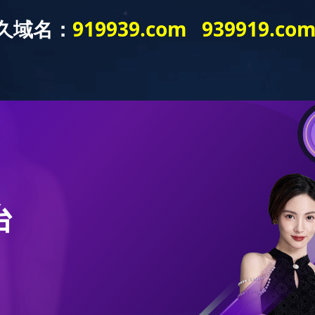
铝型材展示
安博·体育平台
服务支持