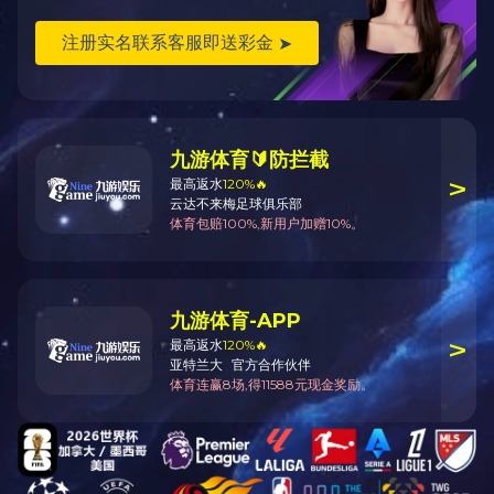
净化铝型材
印刷机，机械手等工业铝型材
铝角，铝通，铝条等小料铝型材
产品描述
三
门窗铝型材系列
【小料铝型材】路牌，广告牌
铝型材配件系列
1、产品的材质：6063-T5铝型
2、产品的表面处理：阳极氧化
联系我们
3、产品的质量：国标
4、产品包装：薄膜半透膜包装
5、产品颜色:铝原色
8、产品的用途：皮带线，流
【
工业铝型材
性能优势】
1、运用范围广：适用于机器
2、施工方便：由于它具有模
安博·体育平台
观。
3、造型美观实用：质轻而刚
电话：0755-27331132 /27384411
4、可扩充性强：独特的T型