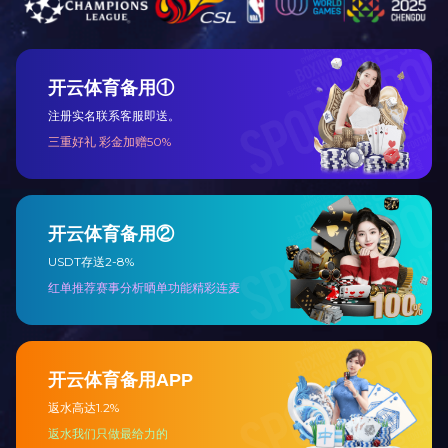
传真：0755-27384412
以加装、改装设备简单快捷运
联系人：金蓉
QQ：971125776
适用于应力及强度较大的重荷
邮箱：1160821388@qq.com
柜,皮带线，流水线，机架，
地址：深圳宝安区松岗街道东方社区大田
美观并抗腐蚀强。它通常与M6
洋工业区田洋一路75号101
最广泛的型材之一。
东莞分公司 ：东莞市金丰铝业有限公司
恒之兴铝业 中国铝型材行业
质的铝合金型材产品，更获得
黄先生手机：13717031122
上”为重要经营理念！我们的
微信：13717031122
QQ：2969952052
地址：东莞市大岭山镇大塘贵塘东巷8号
版权所有：安博·体育平台 All Rig
地址：深圳宝安区松岗街道东方社区大田洋工业区田洋一路75号101 