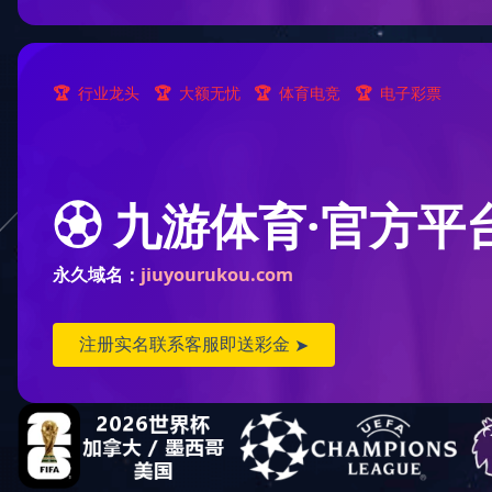
产品分类
国标电泳设备铝型材
欧标铝型材
流水线-工艺挂架铝型材
支架铝型材
皮带线铝型材
插件线铝型材
接驳台,上下料机铝型材
波峰焊，回流焊铝型材
护边滚筒铝型材
组装线铝型材