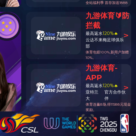
您现在的位置 ：首页-- 铝型材配件系列