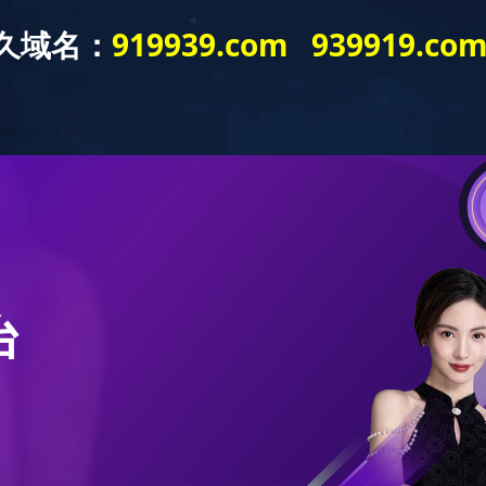
铝型材展示
安博·体育平台
服务支持