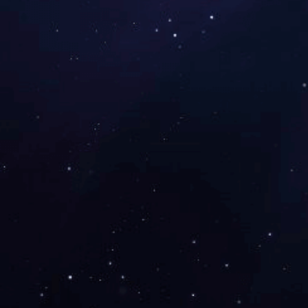
传真：0755-27384412
6
联系人：金蓉
7
QQ：971125776
邮箱：1160821388@qq.com
电话
地址：深圳宝安区松岗街道东方社区大田
地
洋工业区田洋一路75号101
东莞分公司 ：东莞市金丰铝业有限公司
黄先生手机：13717031122
微信：13717031122
QQ：2969952052
地址：东莞市大岭山镇大塘贵塘东巷8号
版
地址：深圳宝安区松岗街道东方社区