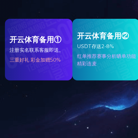
净化铝型材
印刷机，机械手等工业铝型材
铝角，铝通，铝条等小料铝型材
门窗铝型材系列
【
铝型材配件系列
联系我们
深
材
热
上
1
2
3
安博·体育平台
4
电话：0755-27331132 /27384411
5