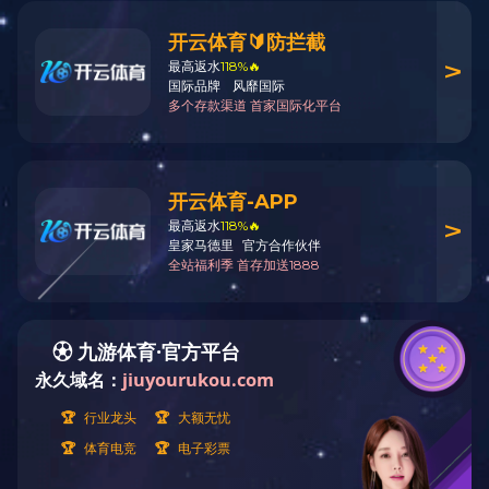
产品分类
接驳台,上下料机铝型材
国标电泳设备铝型材
欧标铝型材
流水线-工艺挂架铝型材
支架铝型材
皮带线铝型材
插件线铝型材
接驳台,上下料机铝型材
波峰焊，回流焊铝型材
护边滚筒铝型材
组装线铝型材