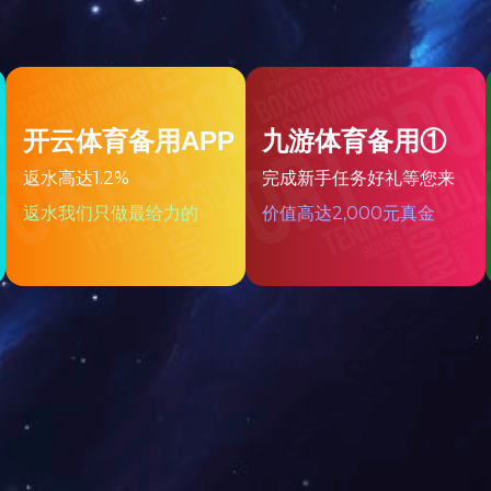
产品描述
三维图
接驳台 铝型材】 HZX-147(33x55)
品的材质：6063-T5
品的规格：可开模定做
面处理Finish：阳极氧化
品颜色:铝原色
号Order No：HZX-147(33x55)
用于应力及强度较大的重荷结构，输送带设备及防护罩设备结构框架组合
带线，流水线，机架，工作台，展台，工艺挂架，风批，滚筒，线槽，灯
抗腐蚀强。它通常与M6*16高强度专业螺栓加专用螺母进行内部连接方
的型材之一。
业铝型材优点：