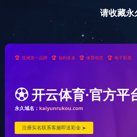
铝型材厂家
铝合金型材 安博·体育平台！
（中国）有限公司
关于我们