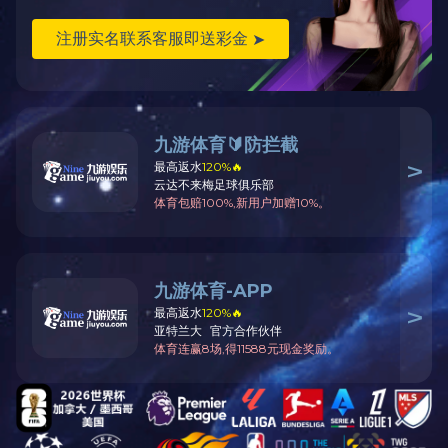
邮箱：1160821388@qq.com
4.安装调节脚座，脚轮
将其机架组件翻转，安装调节脚
地址：深圳宝安区松岗街道东方社区大田
5.正式紧固，除去表面的脏污
洋工业区田洋一路75号101
边调整型材的位置边正式拧紧，
东莞分公司 ：东莞市金丰铝业有限公司
黄先生手机：13717031122
微信：13717031122
QQ：2969952052
地址：东莞市大岭山镇大塘贵塘东巷8号